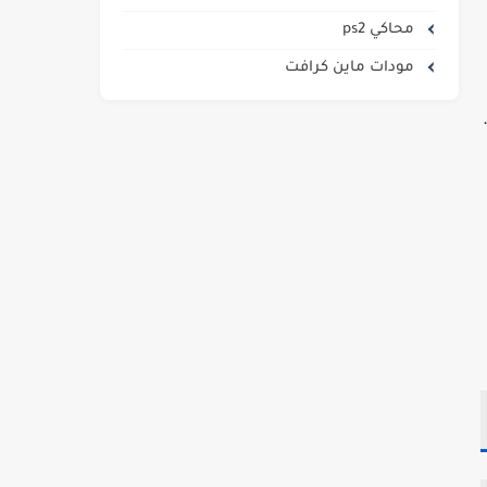
محاكي ps2
مودات ماين كرافت
ملفات بصيغة ISO وCSO استخراجًا إضافيًا عند تحميل العاب ppsspp للهاتف بتنسيق RAR.