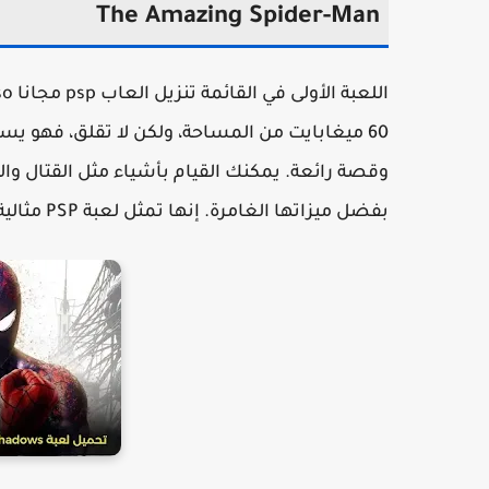
The Amazing Spider-Man
60 ميغابايت من المساحة، ولكن لا تقلق، فهو يست
وقصة رائعة. يمكنك القيام بأشياء مثل القتال وال
بفضل ميزاتها الغامرة. إنها تمثل لعبة PSP مثالية بحجم 100 ميجابايت يمكنك تنزيلها على جهازك.