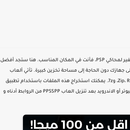
إذا كنت تبحث عن تحميل العاب ppsspp بحجم صغير لمحاكي PSP، فأنت في المكان المناسب. هنا ستجد أفضل
سهولة على جهازك دون الحاجة إلى مساحة تخزين كبيرة. تأتي ألعاب
أو أي مستخرج ملفات RAR لجهاز الكمبيوتر أو الاندرويد بعد تنزيل العاب PPSSPP من الروابط أدناه و