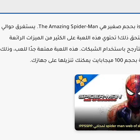
اللعبة الأولى في القائمة تنزيل العاب psp مجانا iso بحجم صغير هي The Amazing Spider-Man. يستغرق حوالي
حق ذلك! تحتوي هذه اللعبة على الكثير من الميزات الرائعة
تأرجح باستخدام الشبكات. هذه اللعبة ممتعة جدًا للعب، وذلك