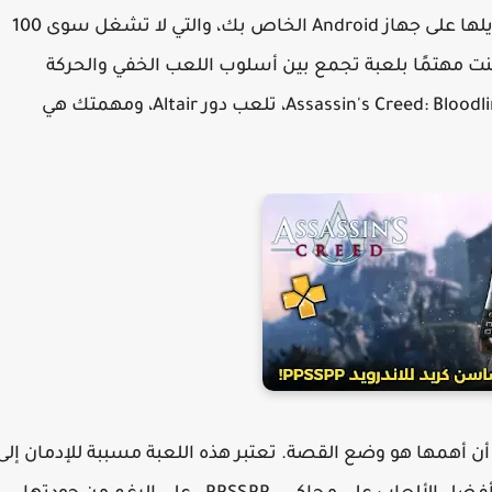
واحدة من أفضل ألعاب PPSSPP التي يمكنك تنزيلها على جهاز Android الخاص بك، والتي لا تشغل سوى 100
 هي Assassin's Creed: Bloodlines. إذا كنت مهتمًا بلعبة تجمع بين أسلوب اللعب الخفي والحركة
والمغامرة، فهذه هي اللعبة المناسبة لك. في Assassin's Creed: Bloodlines، تلعب دور Altair، ومهمتك هي
 أن أهمها هو وضع القصة. تعتبر هذه اللعبة مسببة للإدمان إلى