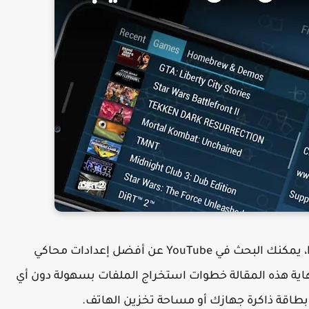
عند تشغيل ملفات PSP ROM على محاكي PPSSPP، يمكنك البحث في YouTube عن أفضل إعدادات محاكي
 نهاية هذه المقالة خطوات استخراج الملفات بسهولة دون أي
طاقة ذاكرة جهازك أو مساحة تخزين الهاتف.