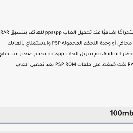
بالمقابل، لا تتطلب ال
ما عليك سوى تحميل الملف وتشغيله عبر تطبيق محاكي أو وحدة التحكم المحمولة PSP والاستمتاع بألعابك
المفضلة بسلاسة لتشغيل ألعاب PSP أدناه على جهاز Android، قم بتنزيل العاب ppsspp بحجم صغير. ستحتاج
أيضًا إلى تطبيق Zarchiver Zip أو RAR file extractor لفك ضغط على ملفات PSP ROM بعد تحميل العاب