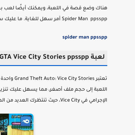
Spider Man ppsspp أمر سهل للغاية. ما عليك سوى النقر على زر التنزيل أدناه، ويمكنك البدء في لعب اللعبة.
spider man ppsspp
لعبة GTA Vice City Stories ppsspp
اللعبة إلى حجم ملف أصغر، مما يسهل عليك تنزيل
الإجرامي في Vice City، حيث تنتظرك العديد من المهام.