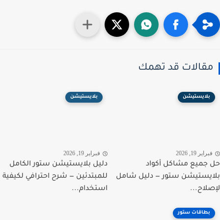
قالات قد تهمك
بلايستيشن
بلايستيشن
راير 19, 2026
فبراير 19, 2026
جميع مشاكل أكواد
دليل بلايستيشن ستور الكامل
يستيشن ستور — دليل شامل
للمبتدئين — شرح احترافي لكيفية
لاح...
استخدام...
بطاقات ستور