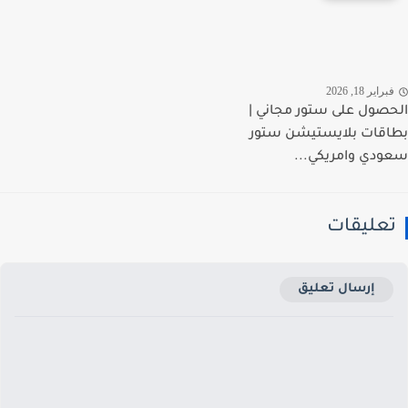
راير 18, 2026
صول على ستور مجاني |
قات بلايستيشن ستور
دي وامريكي...
عليقات
إرسال تعليق