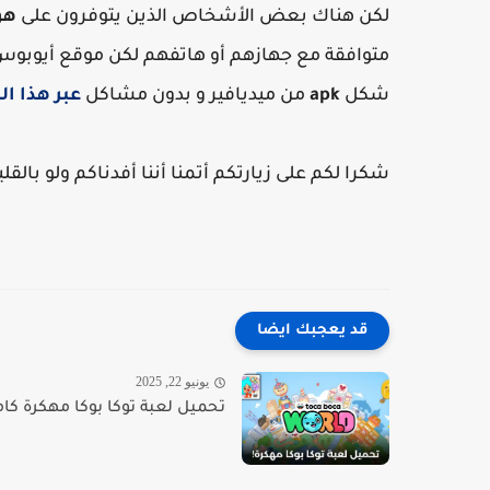
لكن هناك بعض الأشخاص الذين يتوفرون على
هو
متوافقة مع جهازهم أو هاتفهم لكن موقع أيوبوس ي
شكل
apk
من ميديافير و بدون مشاكل
عبر هذا ال
شكرا لكم على زيارتكم أتمنا أننا أفدناكم ولو بالق
قد يعجبك ايضا
يونيو 22, 2025
تحميل لعبة توكا بوكا مهكرة كاملة ل