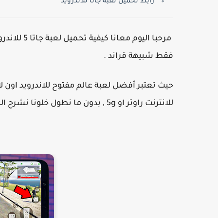
رابط تحميل لعبة جاتا للاندرويد
فقط شبيهة قراند .
حيث تعتبر أفضل لعبة عالم مفتوح للاندرويد اون ل
للانترنت راوتر او 5g , بدون ما نطول خلونا نشرح اللعبة اكثر .