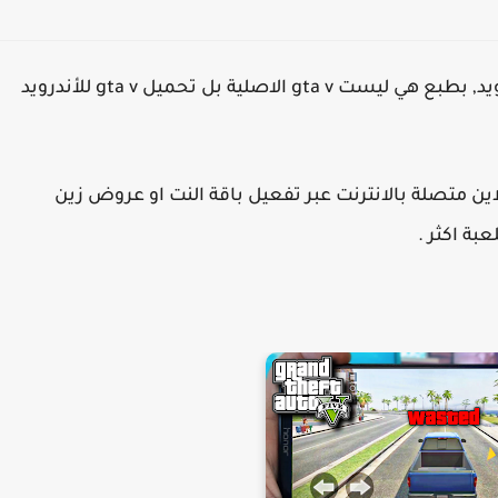
مرحبا اليوم معانا كيفية تحميل لعبة جاتا 5 للاندرويد, بطبع هي ليست gta v الاصلية بل تحميل gta v للأندرويد
اين متصلة بالانترنت عبر تفعيل باقة النت او عروض زين