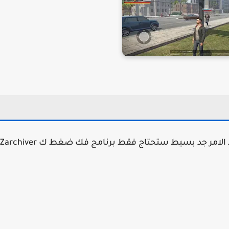
لتحميل شبيهة لعبة grand theft auto v للاندرويد الامر جد بسيط ستحتاج فقط برنامج فك ضغط ك Zarchiver