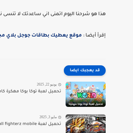
هذا هو شرحنا اليوم اتمنى اني ساعدتك لا تنسى 
إقرأ أيضا :
موقع يعطيك بطاقات جوجل بلاي مج
قد يعجبك ايضا
يونيو 22, 2025
تحميل لعبة توكا بوكا مهكرة كاملة ل
مايو 3, 2025
تحميل لعبة dragon ball fighterz mobile للاندرويد من ميديا فاير...