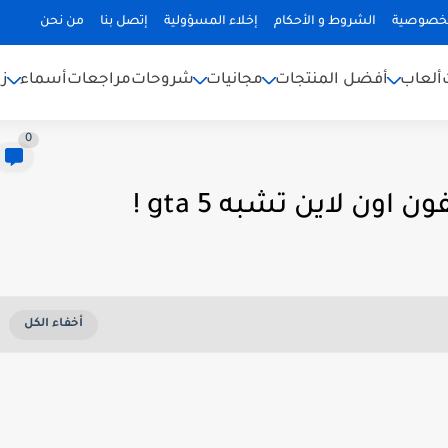
لخصوصية
الشروط و الأحكام
إخلاء المسؤولية
إتصل بنا
من نحن
ألعاب
أفضل المنتجات
مجانيات
شروحات
مراجعات
أسماء
ز
0
ون لاين تشبه gta 5 !