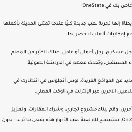
 في OneState!
 من 500 شخص في الخريطة! إنها تجربة لعب جديدة كليًا عندما تمتلئ المدينة بأكملها
ع إمكانيات ألعاب لا حصر لها.
رجل عسكري، رجل أعمال أو عامل. هناك الكثير من المهام
اء المستقبل، وتحدث معهم في الدردشة الصوتية.
يد من المواقع الفريدة. لوس أنجلوس في انتظارك في
عبين الآخرين عبر الإنترنت في الوقت الفعلي.
خرين، وقم ببناء مشروع تجاري، وشراء العقارات، وتعزيز
سمعتك - هناك عدد كبير من الفرص في OneState RP. ستسمح لك لعبة لعب الأدوار هذه بفعل ما تريد - بدون