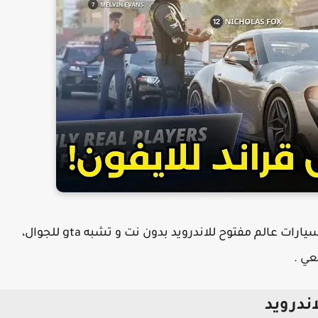
اليوم سنشارك معك لعبة من بين افضل العاب سيارات عالم مفتوح للاندرويد بدون نت و تشبه gta للجوال،
ندرويد