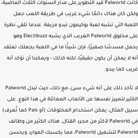
كانت Palworld قيد التطوير على مدار السنوات الثلاث الماضية،
ن كان هناك دائمًا شيء غريب في طريقة اللعب جعل
عبة التي تشبه لعبة بوكيمون تبدو مزيفة. عندما تلقي نظرة
على مخلوق Palworld الغريب الذي يشبه Electibuzz وهو
ل مسدسًا صغيرًا، فإن شيئًا ما في اللعبة يجعلك تعتقد
 لا يمكن أن يكون حقيقيًا، لكنه كذلك - ويمكننا أن نؤكد أنه
ب كما يبدو.
لا تأخذ ذلك على أنه شيء سيئ، مع ذلك، حيث تبذل Palworld
ثير لتمييز نفسها عن الألعاب المماثلة في هذا النوع. على
سبيل المثال، يمكن استخدام المخلوقات (أو Pals كما تُعرف)
في Palworld لأكثر من مجرد القتال. هناك الكثير من وظائف
Palworld لتشغيل Palworld، مما يكسبك الموارد ويحسن