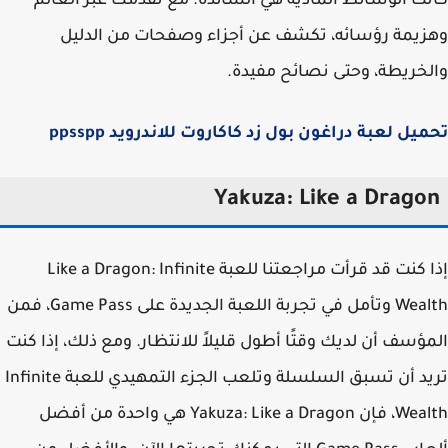
ت الوسائط المادية هي السائدة. مع تقدمك عبر العالم
يمة رؤسائه، تكشف عن أجزاء وصفحات من الدليل
خريطة، وحتى نصائح مفيدة.
يل لعبة دراغون بول زد كاكاروت للاندرويد ppsspp
Yakuza: Like a Drago
إذا كنت قد قرأت مراجعتنا للعبة Like a Dragon: Infinite
Wealth وتأمل في تجربة اللعبة الجديدة على Game Pass، فمن
ؤسف أن لديك وقتًا أطول قليلاً للانتظار. ومع ذلك، إذا كنت
تريد أن تسبق السلسلة وتلعب الجزء التمهيدي للعبة Infinite
Wealth، فإن Yakuza: Like a Dragon هي واحدة من أفضل