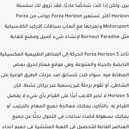
، ولكن إذا كنت شخصًا عاديًا، فقد تروق لك سلسلة
Horizon أكثر. تستعير Forza Horizon جوانب من Forza
Motorsport وتمزجها مع ألعاب سباقات الآركيد الكلاسيكية
شيء أصيل وممتع للغاية.
تأخذ Forza Horizon 5 الحركة إلى المناظر الطبيعية المكسيكية
ابضة بالحياة والمتنوعة، وهي موقع ممتاز لحرق بعض
طاط فيه. سواء كنت تتسابق ضد عربات الطرق الوعرة على
اطئ، أو تقوم برحلة غير رسمية عبر بركان نشط، فإن
Horizon 5 لا تجبر اللاعب أبدًا على القيام بأي شيء لا يفضل
يام به. بالتأكيد، يمكنك معالجة جميع المهام بالترتيب، أو
نك بسهولة قضاء ساعات في التجول بحثًا عن جميع
ناصر القابلة للتحصيل في اللعبة المنتشرة في جميع أنحاء