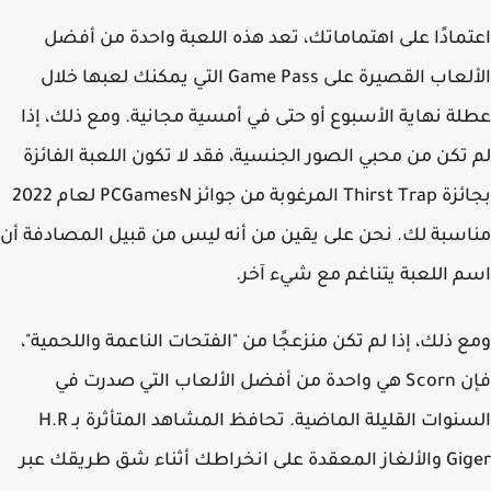
مادًا على اهتماماتك، تعد هذه اللعبة واحدة من أفضل
الألعاب القصيرة على Game Pass التي يمكنك لعبها خلال
ة نهاية الأسبوع أو حتى في أمسية مجانية. ومع ذلك، إذا
تكن من محبي الصور الجنسية، فقد لا تكون اللعبة الفائزة
بجائزة Thirst Trap المرغوبة من جوائز PCGamesN لعام 2022
سبة لك. نحن على يقين من أنه ليس من قبيل المصادفة أن
 اللعبة يتناغم مع شيء آخر.
 ذلك، إذا لم تكن منزعجًا من "الفتحات الناعمة واللحمية"،
فإن Scorn هي واحدة من أفضل الألعاب التي صدرت في
السنوات القليلة الماضية. تحافظ المشاهد المتأثرة بـ H.R
Giger والألغاز المعقدة على انخراطك أثناء شق طريقك عبر