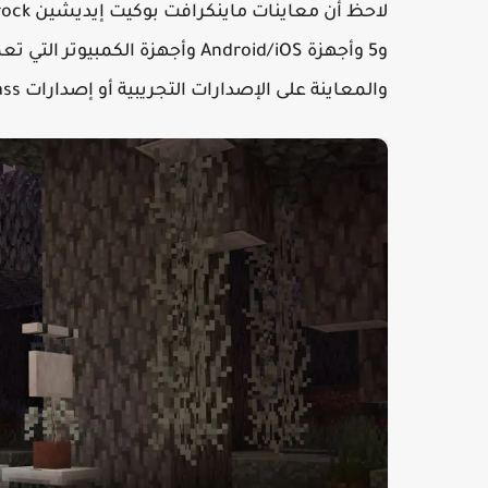
والمعاينة على الإصدارات التجريبية أو إصدارات Game Pass غير النشطة من اللعبة.