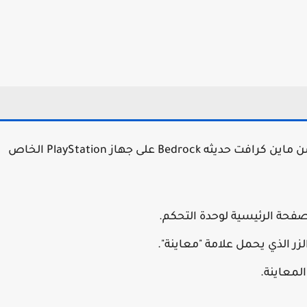
يمكنك تثبيت الإصدار التجريبي والمعاينة الأحدث من ماين كرافت حديثه Bedrock على جهاز PlayStation الخاص
لزر الذي يحمل علامة "معاينة".
 المعاينة.