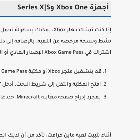
أجهزة Xbox One وSeries X|S
نشط ونسخة مرخصة من اللعبة. بالإضافة إلى ذلك، 
اشتراك في Xbox Game Pass الإصدار العادي أو النهائي. إليك الطريقة:
قم بتشغيل متجر Xbox أو مكتبة Microsoft Game Pass الخاصة بك.
افتح المكتبة وانتقل إلى شريط البحث. أدخل "Minecraft Preview".
بمجرد إدراج صفحة معاينة Minecraft، حددها واضغط على تثبيت. انتظر حتى يكتمل التنزيل.
أثناء تثبيت لعبة ماين كرافت، تأكد من أن لديك 