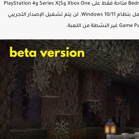
لاحظ أن معاينات ماينكرافت بوكيت إيديشين Bedrock متاحة فقط على Xbox One وSeries X|S وPlayStation 4
و5 وأجهزة Android/iOS وأجهزة الكمبيوتر التي تعمل بنظام Windows 10/11. لن يتم تشغيل الإصدار التجريبي