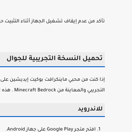
تأكد من عدم إيقاف تشغيل الجهاز أثناء التثبيت ح
تحميل النسخة التجريبية للجوال
إذا كنت من محبي ماينكرافت بوكيت إيديشين على ال
التجريبي والمعاينة من Minecraft Bedrock . هذه النسخة تدعم ماين كرافت بدون نت مع تحسينات كبيرة للأداء.
للاندرويد
افتح متجر Google Play على جهاز Android.