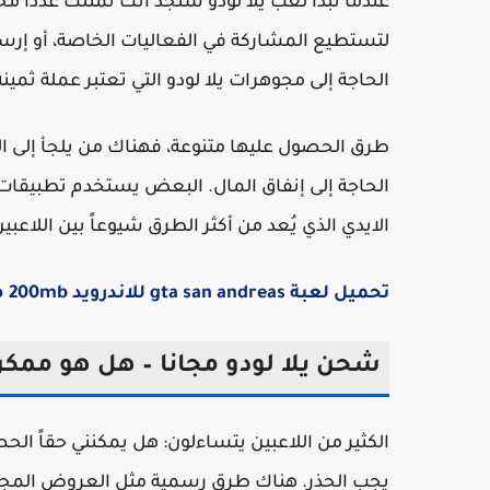
عندما تبدأ لعب يلا لودو ستجد أنك تمتلك عدداً م
لتستطيع المشاركة في الفعاليات الخاصة، أو إرسا
الحاجة إلى مجوهرات يلا لودو التي تعتبر عملة ثمينة
طرق الحصول عليها متنوعة، فهناك من يلجأ إلى ا
الحاجة إلى إنفاق المال. البعض يستخدم تطبيقا
الايدي الذي يُعد من أكثر الطرق شيوعاً بين اللاعبين
تحميل لعبة gta san andreas للاندرويد 200mb مع قائمة الغش
شحن يلا لودو مجانا – هل هو ممكن
الكثير من اللاعبين يتساءلون: هل يمكنني حقاً ال
يجب الحذر. هناك طرق رسمية مثل العروض المجانية