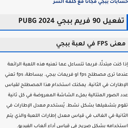
بات ببجي مجانا مع كلمة السر
عيل 90 فريم ببجي PUBG 2024
 FPS في لعبة ببجي
 كنت مبتدئًا، فربما تتساءل عما تعنيه هذه اللعبة الرائعة
عندما ترى مصطلح fps او فريمات ببجي. ببساطة، fps تعني
طارات في الثانية. يمكنك استخدام هذا المصطلح لقياس
 الصور المتتالية بملء الشاشة المعروضة في كل ثانية
م بتشغيلها بشكل نشط. يُستخدم معدل الإطارات في
انية في الغالب في قياس معدل إطارات اللعبة والذي يتم
خدامه بشكل صريح في قياس أداء ألعاب الفيديو.