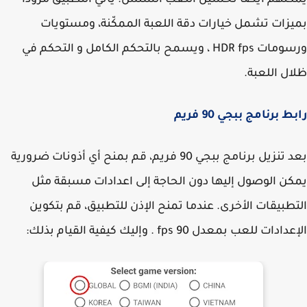
نهم أيضًا تحسين اللعب السلس. يأتي التطبيق مزودًا
زات تشمل خيارات دقة اللعبة الممكّنة، ومستويات
ورسومات HDR fps ، ويسمح بالتحكم الكامل و التحكم في
ل اللعبة.
 برنامج ببجي 90 فريم
بعد تنزيل برنامج ببجي 90 فريم، قم بمنح أي أذونات ضرورية
ن الوصول إليها دون الحاجة إلى اعدادات مسبقة مثل
طبيقات الأخرى. عندما تمنح الإذن للتطبيق، قم بتكوين
دات للعب بمعدل 90 fps . وإليك كيفية القيام بذلك: