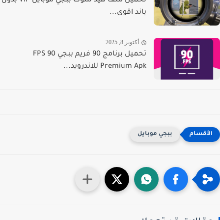
تحميل ملف هيد شوت ببجي موبايل VIP بدون
باند اقوى...
أكتوبر 8, 2025
تحميل برنامج 90 فريم ببجي 90 FPS
Premium Apk للاندرويد...
ببجي موبايل