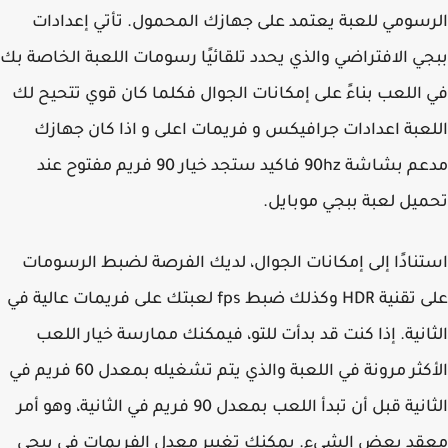
سومي للعبة يعتمد على جهازك المحمول. تأتي إعدادات
ي الافتراضي والذي يحدد تلقائيًا رسومات اللعبة الخاصة بك
اللعب بناءً على إمكانات الجوال فكلما كان قوي تتحيح لك
عبة اعدادات جرافيكس و فريمات اعلى و اذا كان جهازك
مدعم بشاشة 90hz فاكيد ستجد خيار 90 فريم مفتوح عند
يل لعبة ببجي موبايل.
نادًا إلى إمكانات الجوال، لديك الفرصة لضبط الرسومات
على تقنية HDR وكذلك ضبط fps لعبتك على فريمات عالية في
انية. إذا كنت قد بدأت للتو، فيمكنك ممارسة خيار اللعب
الأكثر مرونة في اللعبة والذي يتم تشغيله بمعدل 60 فريم في
الثانية قبل أن تبدأ اللعب بمعدل 90 فريم في الثانية، وهو أمر
د بعض الشيء. يمكنك تغيير معدل الفريمات في ببجي