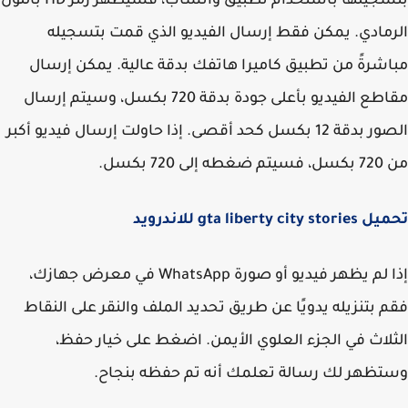
بتسجيلها باستخدام تطبيق واتساب، فسيظهر رمز HD باللون
مادي. يمكن فقط إرسال الفيديو الذي قمت بتسجيله
شرةً من تطبيق كاميرا هاتفك بدقة عالية. يمكن إرسال
مقاطع الفيديو بأعلى جودة بدقة 720 بكسل، وسيتم إرسال
الصور بدقة 12 بكسل كحد أقصى. إذا حاولت إرسال فيديو أكبر
لى 720 بكسل.
gta liberty city للاندرويد
إذا لم يظهر فيديو أو صورة WhatsApp في معرض جهازك،
 بتنزيله يدويًا عن طريق تحديد الملف والنقر على النقاط
لاث في الجزء العلوي الأيمن. اضغط على خيار حفظ،
ظهر لك رسالة تعلمك أنه تم حفظه بنجاح.