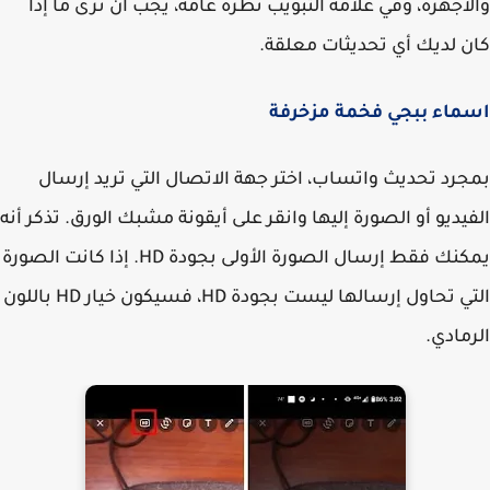
أجهزة، وفي علامة التبويب نظرة عامة، يجب أن ترى ما إذا
 لديك أي تحديثات معلقة.
ماء ببجي فخمة مزخرفة
رد تحديث واتساب، اختر جهة الاتصال التي تريد إرسال
يديو أو الصورة إليها وانقر على أيقونة مشبك الورق. تذكر أنه
يمكنك فقط إرسال الصورة الأولى بجودة HD. إذا كانت الصورة
التي تحاول إرسالها ليست بجودة HD، فسيكون خيار HD باللون
مادي.