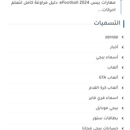
مهارات بيس eFootball 2024: دليل مراوغة كامل لتعلم
احركات...
التسميات
ppsspp
أخبار
أسماء ببجي
ألعاب
ألعاب GTA
ألعاب كرة القدم
اسماء فري فاير
ببجي موبايل
بطاقات ستور
حسابات ببجي مجانا