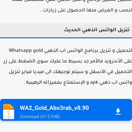
ميل
تحميل برنامج واتس الذهبي فهي تستعمل فقط
ب و الغرض منها الحصول على زيارات .
زيل الواتس الذهبي الحديث
لتحميل و تنزيل برنامج الواتس اب الذهبي Whatsapp gold
 الأندرويد فالأمر جد بسيط ما عليك سوى الضغط على زر
حميل في الأسفل و سيتم توجيهك الى ميديا فياير تنزيل
ذهبي apk و الإستمتاع بمميزاته الرهيببة .