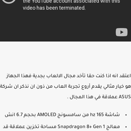
قد انه اذا كنت حقا تأخد مجال الالعاب بجدية فهذا الجهاز
خيار مثالي يقدم أروع تجربة العاب من ذون ان نذكر ان شركة
في هذا المجال .
شاشة 165 hz من سامسونج AMOLED بحجم 6.7 انش
معالج Snapdragon 8+ Gen 1 مساحة تخزين عملاقة قد