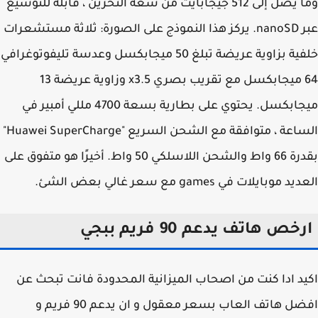
وما يصل إلى 512 جيجابايت من سعة التخزين ، قابلة للتوسيع
عبر nanoSD. يركز هذا النموذج على الصورة: ثلاثة مستشعرات
خلفية بزاوية عريضة تبلغ 50 ميجابكسل وعدسة تليفوتوغرافي
64 ميجابكسل مع تقريب بصري x3.5 وزاوية عريضة 13
ميجابكسل. يحتوي على بطارية بسعة 4700 مللي أمبير في
الساعة ، متوافقة مع الشحن السريع "Huawei SuperCharge"
بقدرة 66 واط والشحن اللاسلكي 50 واط. أخيرًا هو متفوق على
 موبايلات في games مع سعر غالي بعض الشئ.
خص هاتف يدعم 90 فريم ببجي
د ادا كنت من اصحاب الميزانية المحدودة فانت تبحث عن
افضل هاتف العاب بسعر معقول و ان يدعم 90 فريم و