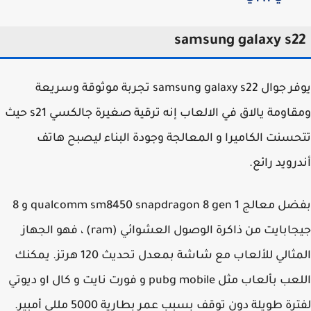
samsung galaxy s2
يوفر جوال samsung galaxy s22 تجربة موثوقة وسريعة
ومقاومة يالاق في الالعاب إنه ترقية صغيرة جالكسي s21 حيث
سنت الكاميرا و المعالجة وجودة البناء ليصبح هاتف
رويد رائع.
بفضل معالج qualcomm sm8450 snapdragon 8 gen 1 و 8
جيجابايت من ذاكرة الوصول العشوائي (ram) ، فهو الجهاز
المثالي للألعاب مع شاشة بمعدل تحديث 120 هرتز. يمكنك
اللعب بألعاب مثل pubg mobile و فورت نايت و كال او ديوتي
ة طويلة دون توقف بسبب عمر بطارية 5000 مللي أمبير.