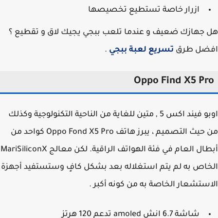
ازرار خاصة تستطيع تخصيصها
جهازك ضعيف و عندما تلعب ببجي يجيك لاق و تقطيع ؟
ضل طرق
تسريع لعبة ببجي
.
Oppo Find X5 Pr
اوبو فيند اكس 5 , متين للغاية من الناحية التكنولوجية وكذلك
من حيث التصميم ، يبرز هاتف Oppo Fond X5 Pro كواحد من
أبطال العام في فئة الهواتف الراقية. لكن معالج MariSiliconX
اص به لم يتم استغلاله بعد بشكل كافٍ وستستفيد أجهزة
ستشعار الخاصة به من كونه أكبر .
شاشة 6.7 انش amoled تدعم 120 هرتز