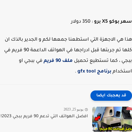
بوكو X5 برو
: 350 دولار
 هي الاجهزة التي استطعنا جمعها لكم و الجدير بالذك ان
كلها تم جربتها قبل ادراجها في الهواتف الداعمة 90 فريم في
ي ، كما تستطيع تحميل
ملف 90 فريم
في ببجي او
تخدام
برنامج gfx tool
.
قد يعجبك ايضا
يونيو 25, 2023
افضل الهواتف التي تدعم 90 فريم ببجي 2023!