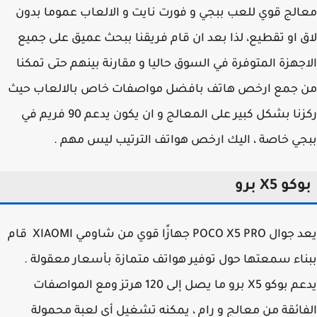
لج قوي للعب ببجي و فورت نايت و الالعاب عموما بدون
 او تقطيع، لذا بعد ان قام فريقنا ببحث عميق على جميع
جهزة المتوفرة في السوق حاليا و مقارنة بينهم حتى تمكنا
 جمع ارخص هاتف بافضل مواصفات خاص بالالعاب حيث
ركزنا بشكل كبير على المعالج و ان يكون يدعم 90 فريم في
ي خاصة ، اليك ارخص هواتف الترتيب ليس مهم .
و X5 برو
يعد جوال POCO X5 PRO جهازًا قوي من شاومي XIAOMI قام
اء سمعتها حول توفير هواتف متمازة بأسعار معقولة .
يدعم بوكو X5 برو ما يصل إلى 120 هرتز ومع المواصفات
ائقة من معالج و رام ، يمكنه تشغيل أي لعبة محمولة