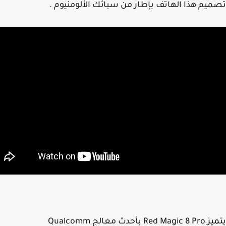
يم هذا الهاتف بإطار من سبائك الألومنيوم .
يتميز Red Magic 8 Pro بأحدث معالج Qualcomm