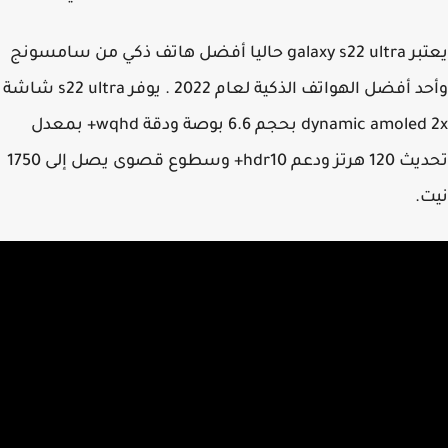
يعتبر galaxy s22 ultra حاليا أفضل هاتف ذكي من سامسونج
وأحد أفضل الهواتف الذكية لعام 2022 . يوفر s22 ultra شاشة
dynamic amoled 2x بحجم 6.6 بوصة ودقة wqhd+ بمعدل
تحديث 120 هرتز ودعم hdr10+ وسطوع قصوى يصل إلى 1750
ت.