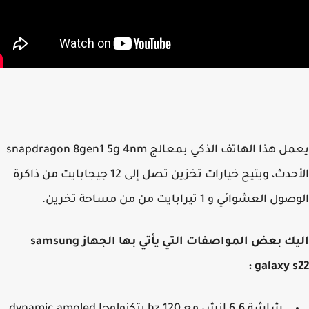
يعمل هذا الهاتف الذكي بمعالج snapdragon 8gen1 5g 4nm
الأحدث، ويتيح خيارات تخزين تصل إلى 12 جيجابايت من ذاكرة
 العشوائي و 1 تيرابايت من من مساحة تخرين.
اليك بعض المواصفات التي يأتي بها الجهاز samsung
galaxy s2
شاشة 6.6 انش مع 120 hz بتكنولوجا dynamic amoled