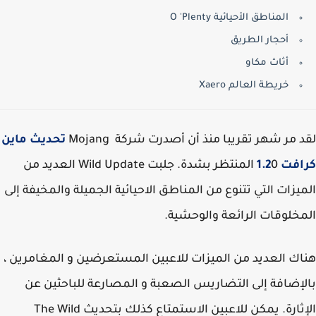
المناطق الأحيائية O 'Plenty
أحجار الطريق
أثاث مكاو
خريطة العالم Xaero
 مر شهر تقريبا منذ أن أصدرت شركة Mojang
تحديث ماين
فت 1.2
0 المنتظر بشدة. جلبت Wild Update العديد من
يزات التي تتنوع من المناطق الاحيائية الجميلة والمخيفة إلى
خلوقات الرائعة والوحشية.
ك العديد من الميزات للاعبين المستعرضين و المغامرين ،
إضافة إلى التضاريس الصعبة و المصارعة للباحثين عن
الإثارة. يمكن للاعبين الاستمتاع كذلك بتحديث The Wild