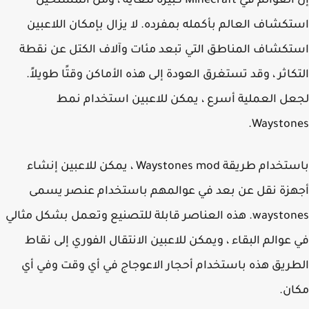
إن العوالم في Minecraft كبيرة للغاية ، ومن المستحيل
كشاف العالم بأكمله بمفرده. لا يزال بإمكان اللاعبين
كشاف المناطق التي تبعد مئات وآلاف الكتل عن نقطة
كاثر ، وقد تستغرق العودة إلى هذه الأماكن وقتًا طويلاً.
ل العملية أسرع ، يمكن للاعبين استخدام نمط
Wayston
باستخدام طريقة Waystones mod ، يمكن للاعبين إنشاء
زة نقل عن بعد في عوالمهم باستخدام عنصر يسمى
waystones. هذه العناصر قابلة للتصنيع وتعمل بشكل مثالي
عوالم البقاء ، ويمكن للاعبين الانتقال الفوري إلى نقاط
ريق هذه باستخدام أحجار الاعوجاج في أي وقت وفي أي
ن.