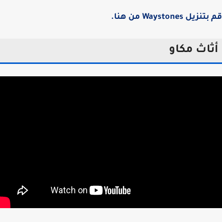
يل Waystones من هنا.
ثاث مكاو