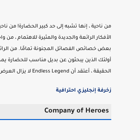
الأفكار الرائعة والجديدة والمثيرة للاهتمام ، من و
بعض خصائص الفصائل المجنونة تمامًا. من الرائع 
الحقيقة ، أعتقد أن Endless Legend لا يزال العرض الأقوى إذا كنت ترغب في لعب لعبة 4X مختلفة قليلاً.
زخرفة إنجليزي احترافية
Company of Heroes