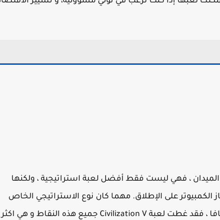
يمكنك لعبها إذا كنت ترغب في تولي مسؤولية، و تسيير الاقتصاد
 الميدان ، فهي ليست فقط أفضل لعبة استراتيجية ، ولكنها
 الكمبيوتر على الإطلاق. مهما كان نوع الاستراتيجي الخاص
بك ، سواء كان ذلك حربا أو دبلوماسية أو استكشافا ، فقد غطت لعبة Civilization V جميع هذه النقاط و هي اكثر