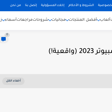
لخصوصية
الشروط و الأحكام
إخلاء المسؤولية
إتصل بنا
من نحن
ألعاب
أفضل المنتجات
مجانيات
شروحات
مراجعات
أسماء
ز
0
اقعية!)