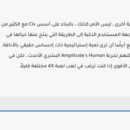
من ناحية ، إنها تشبه إلى حد كبير الحضارة! من ناحية أخرى ، ليس الأمر كذلك ، بالبناء على أسس Civ مع الكثير من
اجهة المستخدم الذكية إلى الطريقة التي ينتج عنها خيالها في
أيضًا أن ترى لعبة إستراتيجية ذات إحساس حقيقي بالأناقة.
أولئك الذين يبحثون عن بديل مناسب للحضارة يمكنهم تجربة Amplitude's Human البشري الأحدث ، لكن في