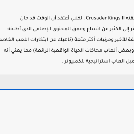
هذه اللعبة الاستراتيجية للكمبيوتر هي تكملة لسابقته Crusader Kings II ، لكنني أعتقد أن الوقت قد حان
Crusader Kings I. في حين تفتقر إلى الكثير من اتساع وعمق المحتوى الإضافي الذي أطلقه
اللطيفة للأخير ومرئيات أكثر متعة (ناهيك عن ابتكارات اللعب الخاصة
عض ألعاب محاكات الحياة الواقعية الرائعة) مما يعني أنه
 العاب استراتيجية للكمبيوتر .