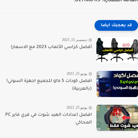
مة الممتازة. ULTIM8-RS.
قد يعجبك ايضا
ديسمبر 15, 2023
أفضل كراسي الألعاب 2023 مع الاسعار!
يونيو 25, 2023
افضل كودات gta 5 للجميع اجهزة السوني!
(بالعربية)
يونيو 25, 2023
افضل اعدادات الهيد شوت في فري فاير PC
المحاكي