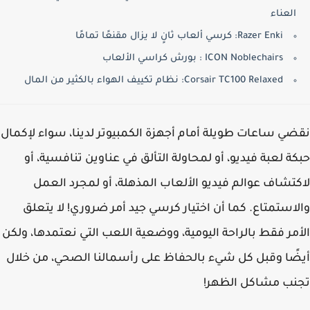
العناء
Razer Enki: كرسي ألعاب ثانٍ لا يزال مقنعًا تمامًا
ICON Noblechairs : بورش كراسي الألعاب
Corsair TC100 Relaxed: نظام تكييف الهواء بالكثير من المال
ي ساعات طويلة أمام أجهزة الكمبيوتر لدينا، سواء لإكمال
ة لعبة فيديو، أو لمحاولة التألق في عناوين تنافسية، أو
تشاف عوالم فيديو الألعاب المذهلة، أو لمجرد العمل
استمتاع. كما أن اختيار كرسي جيد أمر ضروري! لا يتعلق
مر فقط بالراحة اليومية، ووضعية اللعب التي نعتمدها، ولكن
ًا وقبل كل شيء بالحفاظ على رأسمالنا الصحي، من خلال
نب مشاكل الظهر!