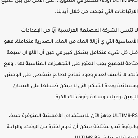
ULTIM8-RS أودة/السعر في السوق... على الأقل من بين جميع
رتباطات التي نجحت من خلال أيدينا.
تنسى الشركة المصنعة الفرنسية أيًا من الإعدادات
ساسية التي ي أزالة الماء من الماء. الصدرية متكاملة، فهو
 كل شيء متكامل بشكل كبير في حين أن الألو ان سبعة
حة للجميع يجب العثور على التجهيزات المناسبة لها . ومع
، لا نأسف لعدم وجود نماذج لطابع شخصي على الوحش،
اندة وحدة التحكم التي لا يمكن ضبطها على اليسار/
مين، وغياب وسادة رغوة ذلك الكرة.
ULTIM8-RS جاهز الآن للاستخدام. الأقمشة المتوفرة جيدة،
رغوة تبدو مختلفة يمكن أن تدوم لفترة من الوقت، والراحة