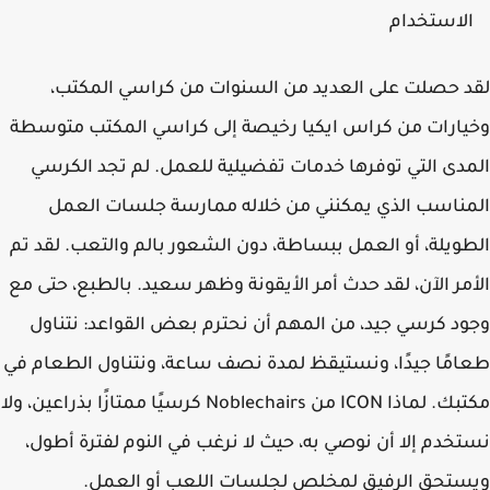
لاستخدام
 حصلت على العديد من السنوات من كراسي المكتب،
ارات من كراس ايكيا رخيصة إلى كراسي المكتب متوسطة
دى التي توفرها خدمات تفضيلية للعمل. لم تجد الكرسي
ناسب الذي يمكنني من خلاله ممارسة جلسات العمل
ويلة، أو العمل ببساطة، دون الشعور بالم والتعب. لقد تم
مر الآن، لقد حدث أمر الأيقونة وظهر سعيد. بالطبع، حتى مع
د كرسي جيد، من المهم أن نحترم بعض القواعد: نتناول
مًا جيدًا، ونستيقظ لمدة نصف ساعة، ونتناول الطعام في
مكتبك. لماذا ICON من Noblechairs كرسيًا ممتازًا بذراعين، ولا
خدم إلا أن نوصي به، حيث لا نرغب في النوم لفترة أطول،
تحق الرفيق لمخلص لجلسات اللعب أو العمل.