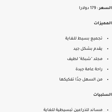
سعر
: 179 دولارا
مميزات
تجميع بسيط للغاية
يقدم بشكل جيد
مجلد "شبكة" لطيف
راحة عامة جيدة
من السهل جدًا تفكيكها
سلبيات
مساند للذراعين تبسيطية للغاية