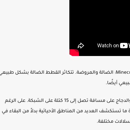
هناك نوعان رئيسيان مختلفان من القطط في Minecraft: الضالة والمروضة. تتكاثر القطط الضالة بشكل طبيعي
يعي أيضًا.
يطاردون ويهاجمون الأرانب والسلاحف الصغيرة والدجاج على مسافة تصل إلى 15 كتلة على الشبكة. على الرغم
ة ما تستكشف العديد من المناطق الأحيائية بدلاً من البقاء في
سلالات مختلفة.