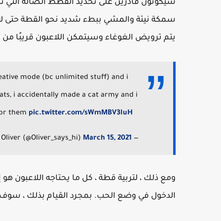
سيكونون قادرين على تحديد القطط الضالة التي ت
سمكة نيئة والمشي ببطء شديد نحو القطة حتى لا 
يتم ترويض الغوغاء وسيتمكن اللاعبون قريبًا من 
eative mode (bc unlimited stuff) and i
ats, i accidentally made a cat army and i
 for them
pic.twitter.com/sWmMBV3IuH
March 15, 2021
— Oliver (@Oliver_says_hi)
ومع ذلك ، لتربية قطة ، كل ما يحتاجه اللاعبون ه
الدخول في وضع الحب. بمجرد القيام بذلك ، سوف 