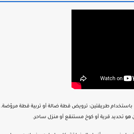
يمكن للاعبين الحصول على القطط في Minecraft باستخدام طريقتين: ترويض قطة ضالة أو تربية قطة مروّضة.
ن هو تحديد قرية أو كوخ مستنقع أو منزل ساحر.