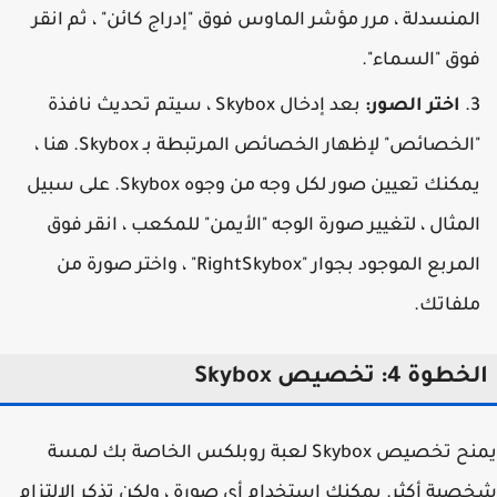
لمنسدلة ، مرر مؤشر الماوس فوق "إدراج كائن" ، ثم انقر
وق "السماء".
اختر الصور:
بعد إدخال Skybox ، سيتم تحديث نافذة
"الخصائص" لإظهار الخصائص المرتبطة بـ Skybox. هنا ،
يمكنك تعيين صور لكل وجه من وجوه Skybox. على سبيل
لمثال ، لتغيير صورة الوجه "الأيمن" للمكعب ، انقر فوق
المربع الموجود بجوار "RightSkybox" ، واختر صورة من
لفاتك.
طوة 4: تخصيص Skybox
يمنح تخصيص Skybox لعبة روبلكس الخاصة بك لمسة
ية أكثر. يمكنك استخدام أي صورة ، ولكن تذكر الالتزام