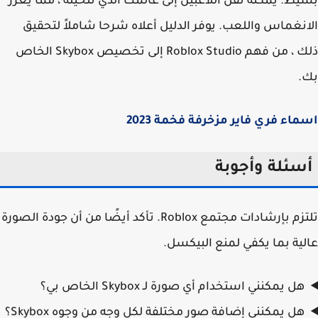
ط. يمكنه نقل اللاعبين إلى عالمك الذي تتخيله ، مما يعزز
نغماس واللعب. يوفر الدليل أعلاه شرحا شاملاً لتحقيق
ذلك ، من فهم Roblox Studio إلى تخصيص Skybox الخاص
.
اء فري فاير مزخرفة فخمة 2023
سئلة وأجوبة
تلتزم بإرشادات مجتمع Roblox. تأكد أيضًا من أن جودة الصورة
ية بما يكفي لمنع البيكسل.
هل يمكنني استخدام أي صورة لـ Skybox الخاص بي؟
هل يمكنني إضافة صور مختلفة لكل وجه من وجوه Skybox؟