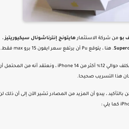
 بو
من شركة الاستثمار
هايتونج إنترناشونال سيكيوريتيز
،
Super
. هنا ، يتوقع Pu أن يرتفع سعر ايفون 15 برو max فقط.
أن إنتاج iPhone 15 سيكلف حوالي 12٪ أكثر من iPhone 14 ، ونعتقد أنه من المحتمل 
لايفون 15 العادي أمر ممكن بالتأكيد ، يبدو أن المزيد من المصادر تشير الآن إلى أن ذلك لن