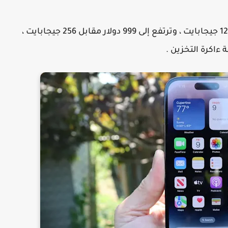
هاتف iPhone 14 Plus ، يبدأ من 899 دولار لنسخة 128 جيجابايت ، وترتفع إلى 999 دولار مقابل 256 جيجابايت ،