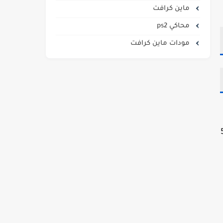
ماين كرافت
محاكي ps2
مودات ماين كرافت
لار ، وبالنسبة لـ 512