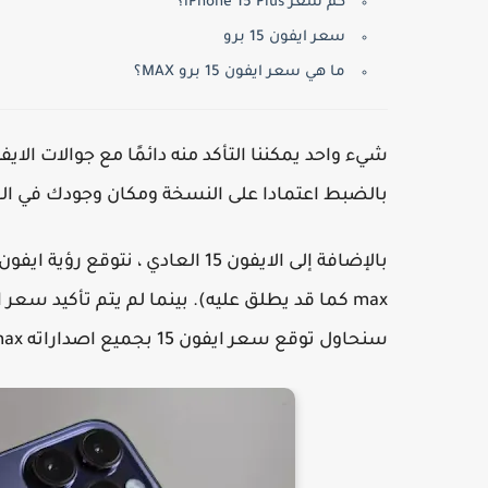
كم سعر iPhone 15 Plus؟
سعر ايفون 15 برو
ما هي سعر ايفون 15 برو MAX؟
شيء واحد يمكننا التأكد منه دائمًا مع جوالات الا
بالضبط اعتمادا على النسخة ومكان وجودك في العالم. إذ
max كما قد يطلق عليه). بينما لم يتم تأكيد سعر الايفون القادم بعد، ومن المحتمل ألا يتم ذلك حتى
سنحاول توقع سعر ايفون 15 بجميع اصداراته pro، pro max و البلس .