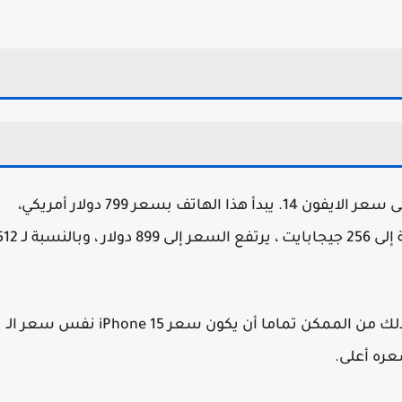
لمعرفة ثمن iPhone 15 ، من المفيد أن ننظر أولاً إلى سعر الايفون 14. يبدأ هذا الهاتف بسعر 799 دولار أمريكي،
وهذا السعر يمنحك نسخة 128 جيجابايت. بالنسبة إلى 256 جيجابايت ، يرتفع السعر إلى 899 دو
الآن ، لا تقوم شركة أبل بزيادة الأسعار كل عام ، لذلك من الممكن تماما أن يكون سعر iPhone 15 نفس سعر الـ