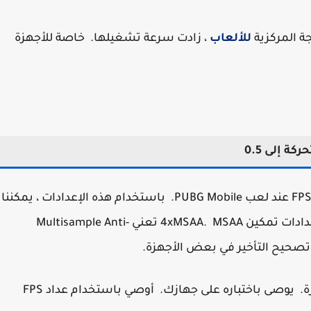
ة المركزية
للألعاب
، زادت سرعة تشغيلها. خاصة للأجهزة
هناك بعض إعدادات المطورين التي تؤثر حقًا على FPS عند لعب PUBG Mobile. باستخدام هذه الإعدادات ، يمكننا
تصحيح التأخر في pubg mobile. تتضمن هذه الإعدادات تمكين 4xMSAA. MSAA تعني Multisample Anti-
ملاحظة: 4xMSAA لا يصحح التأخر في جميع الأجهزة. يوصى باختباره على جهازك. أوصي باستخدام عداد FPS