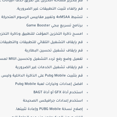
قم بتحرير مساحة التخزين عن طريق حذف البيانات غي
قم بإلغاء تثبيت التطبيقات غير الضرورية.
تنشيط 4xMSAA وتغيير مقاييس الرسوم المتحركة إلى 0.5
برنامج تسريع ببجي Game Booster
امسح ذاكرة التخزين المؤقت للتطبيق وذاكرة التخزي
قم بإيقاف التشغيل التلقائي للتطبيقات والتطبيقات 
قم بإيقاف تشغيل تحسين البطارية
تفعيل وضع رفع تردد التشغيل وتحسين MIUI لمستخدمي Mi
قم بإيقاف تشغيل الخدمات غير الضرورية
قم بتثبيت Pubg Mobile على الذاكرة الداخلية وليس على بطاقة التخزين الخارجية .
افضل إعدادات وخيارات لعبة Pubg Mobile
استخدم أداة GFX أو أداة BAGT
استخدم إعدادات جرافيكس الصحيحة
إصلاح نسخة PUBG Mobile وإعادة تثبيتها.