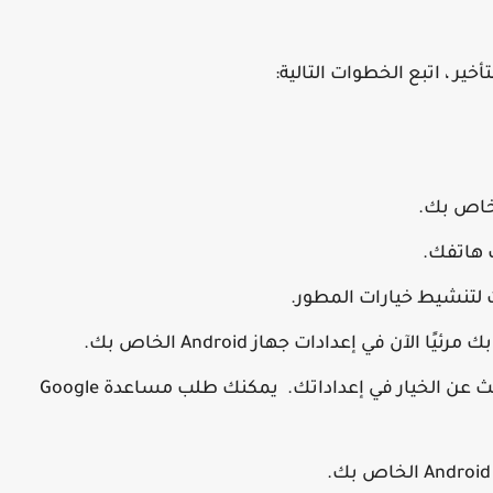
ير ، اتبع الخطوات التالية:
الخطوة 5: إذا لم تتمكن من العثور عليه ، فابحث عن الخيار في إعداداتك. يمكنك طلب مساعدة Google